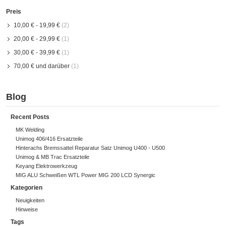
Preis
10,00 €
-
19,99 €
(2)
20,00 €
-
29,99 €
(1)
30,00 €
-
39,99 €
(1)
70,00 €
und darüber
(1)
Blog
Recent Posts
MK Welding
Unimog 406/416 Ersatzteile
Hinterachs Bremssattel Reparatur Satz Unimog U400 - U500
Unimog & MB Trac Ersatzteile
Keyang Elektrowerkzeug
MIG ALU Schweißen WTL Power MIG 200 LCD Synergic
Kategorien
Neuigkeiten
Hinweise
Tags