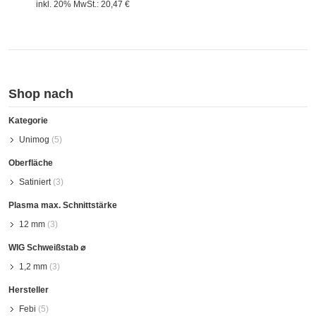
inkl. 20% MwSt.:
20,47 €
Shop nach
Kategorie
Unimog
(5)
Oberfläche
Satiniert
(3)
Plasma max. Schnittstärke
12 mm
(3)
WIG Schweißstab ⌀
1,2 mm
(3)
Hersteller
Febi
(5)