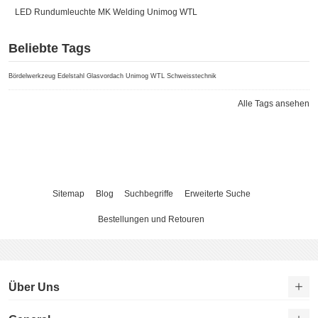
LED Rundumleuchte
MK Welding
Unimog
WTL
Beliebte Tags
Bördelwerkzeug
Edelstahl
Glasvordach
Unimog
WTL Schweisstechnik
Alle Tags ansehen
Sitemap
Blog
Suchbegriffe
Erweiterte Suche
Bestellungen und Retouren
Über Uns