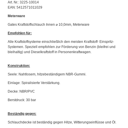
Art. Nr.: 3225-10014
EAN: 5412571011029
Meterware
Gates Kraftstoffschlauch Innen ⌀ 10,0mm, Meterware
Empfohlen für:
Alle Kraftstoffsysteme einschließlich den meisten Kraftstoff- Einspritz-
Systemen. Speziell empfohlen zur Förderung von Benzin (bleifrei und
bleihaltig) und Dieselkraftstoff in Personenkraftwagen.
Konstruktion:
Seele: Nahtlosem, hitzebeständigem NBR-Gummi.
Einlage: Spiralisierte Verstärkung.
Decke: NBR/PVC
Berstdruck: 30 bar
Beständig gegen:
Schlauchdecke ist beständig gegen Hitze, Witterungseinflüsse und Öl.