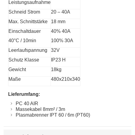
Leistungsaufnahme
Schneid Strom
20 – 40A
Max. Schnittstärke
18 mm
Einschaltdauer
40% 40A
40°C / 10min
100% 30A
Leerlaufspannung
32V
Schutz Klasse
IP23 H
Gewicht
18kg
Maße
480x210x340
Lieferumfang:
PC 40 AIR
Massekabel 8mm² / 3m
Plasmabrenner IPT 60 / 6m (PT60)