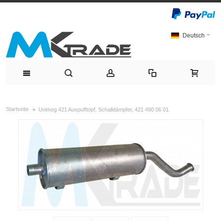
Deutsch
Startseite
Unimog 421 Auspufftopf, Schalldämpfer, 421 490 06 01