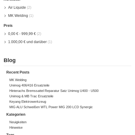
Air Liquide
(2)
MK Welding
(1)
Preis
0,00 €
-
999,99 €
(2)
1.000,00 €
und darüber
(1)
Blog
Recent Posts
MK Welding
Unimog 406/416 Ersatzteile
Hinterachs Bremssattel Reparatur Satz Unimog U400 - U500
Unimog & MB Trac Ersatzteile
Keyang Elektrowerkzeug
MIG ALU Schweißen WTL Power MIG 200 LCD Synergic
Kategorien
Neuigkeiten
Hinweise