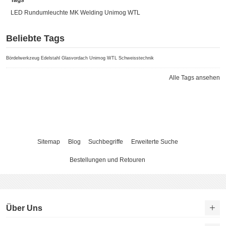
Tags
LED Rundumleuchte
MK Welding
Unimog
WTL
Beliebte Tags
Bördelwerkzeug
Edelstahl
Glasvordach
Unimog
WTL Schweisstechnik
Alle Tags ansehen
Sitemap
Blog
Suchbegriffe
Erweiterte Suche
Bestellungen und Retouren
Über Uns