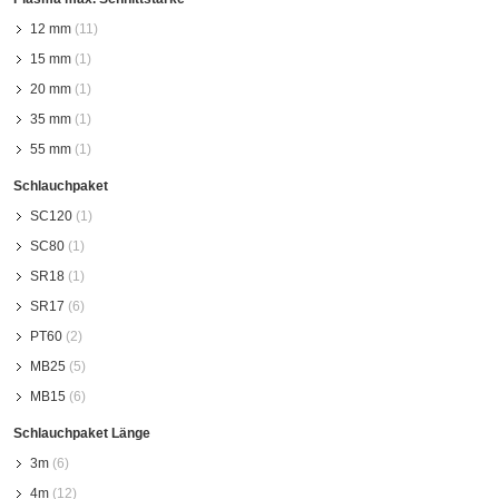
12 mm
(11)
15 mm
(1)
20 mm
(1)
35 mm
(1)
55 mm
(1)
Schlauchpaket
SC120
(1)
SC80
(1)
SR18
(1)
SR17
(6)
PT60
(2)
MB25
(5)
MB15
(6)
Schlauchpaket Länge
3m
(6)
4m
(12)