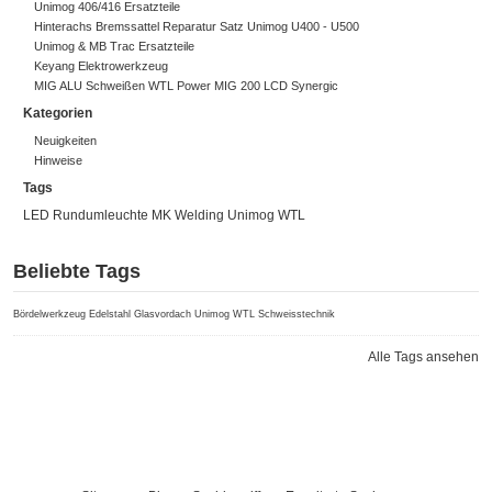
Unimog 406/416 Ersatzteile
Hinterachs Bremssattel Reparatur Satz Unimog U400 - U500
Unimog & MB Trac Ersatzteile
Keyang Elektrowerkzeug
MIG ALU Schweißen WTL Power MIG 200 LCD Synergic
Kategorien
Neuigkeiten
Hinweise
Tags
LED Rundumleuchte
MK Welding
Unimog
WTL
Beliebte Tags
Bördelwerkzeug
Edelstahl
Glasvordach
Unimog
WTL Schweisstechnik
Alle Tags ansehen